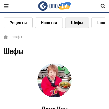
Рецепты
Напитки
Шефы
Local
Шефы
Шефы