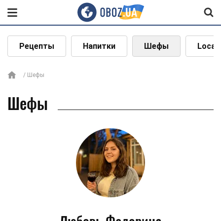
Рецепты
Напитки
Шефы
Local
Шефы
Шефы