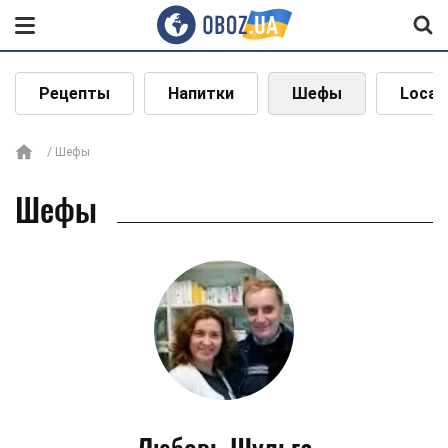
Рецепты
Напитки
Шефы
Local
Шефы
Шефы