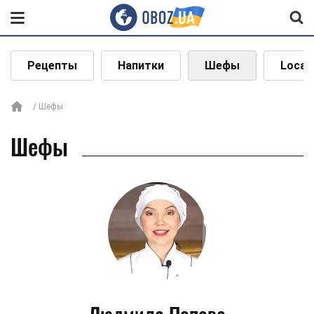
Рецепты
Напитки
Шефы
Local
Шефы
Шефы