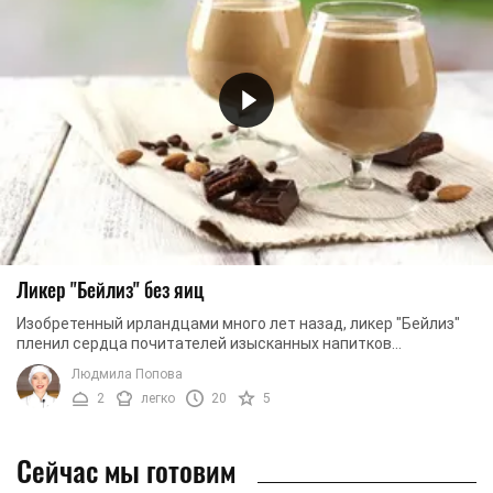
Ликер "Бейлиз" без яиц
Изобретенный ирландцами много лет назад, ликер "Бейлиз"
пленил сердца почитателей изысканных напитков
неповторимым вкусом и легким ароматом. Плюс ко ...
Людмила Попова
2
легко
20
5
Сейчас мы готовим