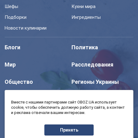
Шефы
Кухни мира
Подборки
Ингредиенты
Новости кулинарии
Блоги
Политика
Мир
Расследования
Общество
Регионы Украины
Шоу
Спорт
Вместе с нашими партнерами сайт OBOZ.UA использует
cookie, чтобы обеспечить должную работу сайта, а контент
и реклама отвечали вашим интересам.
Моя школа
Авто
Принять
MedOboz
Экономика