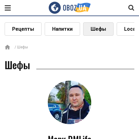
Рецепты
Напитки
Шефы
Local
Шефы
Шефы