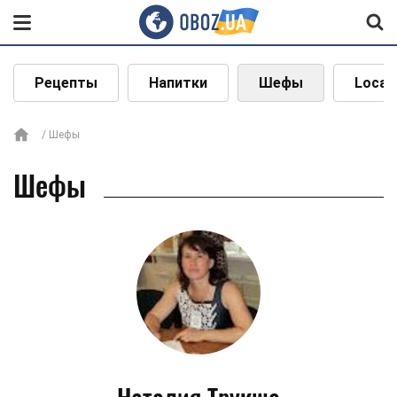
Рецепты
Напитки
Шефы
Local
Шефы
Шефы