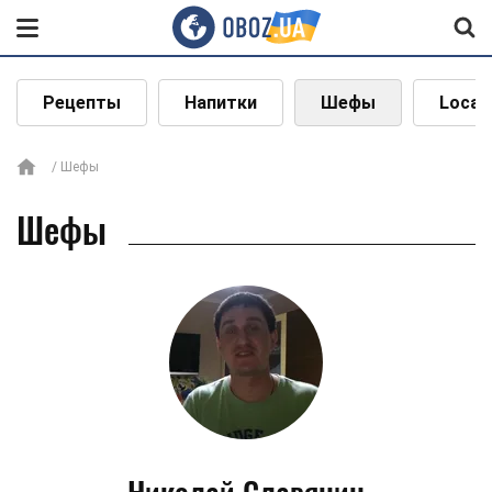
Рецепты
Напитки
Шефы
Local
Шефы
Шефы