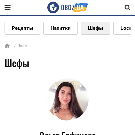
Рецепты
Напитки
Шефы
Local
Шефы
Шефы