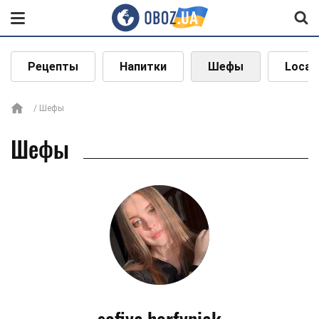
Рецепты
Напитки
Шефы
Local
Шефы
Шефы