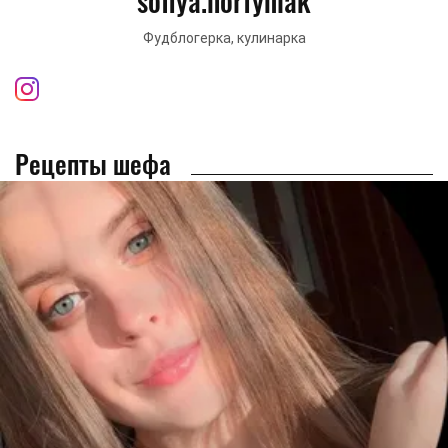
sofiya.horfyniak
Фудблогерка, кулинарка
Рецепты шефа