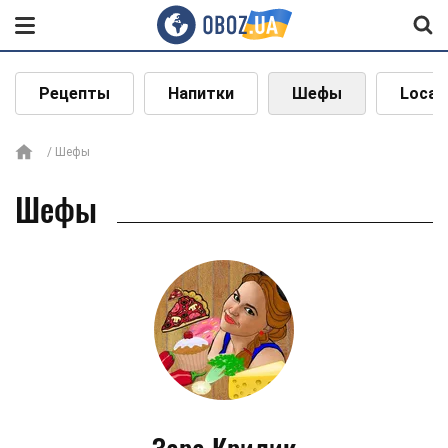
Рецепты
Напитки
Шефы
Local
Шефы
Шефы