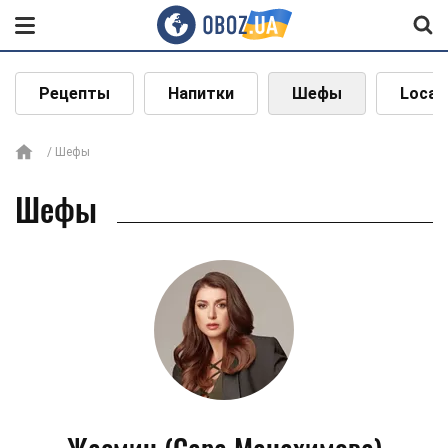
Рецепты
Напитки
Шефы
Local
Шефы
Шефы