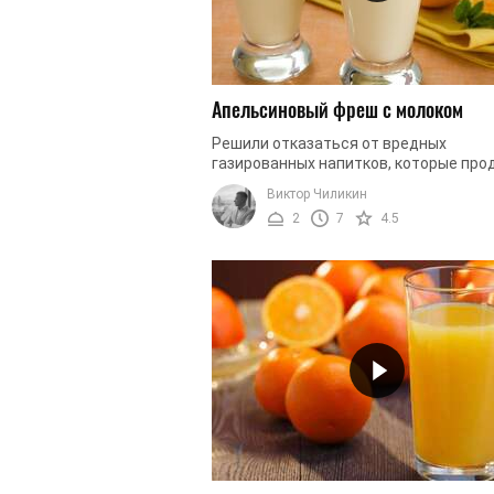
Апельсиновый фреш с молоком
Решили отказаться от вредных
газированных напитков, которые про
магазинах? Хотите употреблять толь
Виктор Чиликин
полезные, но при этом вкусные и аро
2
7
4.5
...