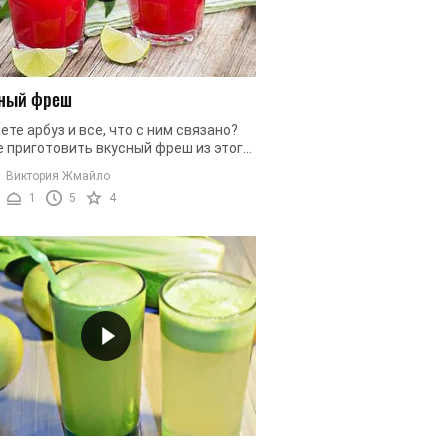
зный фреш
те арбуз и все, что с ним связано?
е приготовить вкусный фреш из этого
а? Тогда внимательно следите за
Виктория Жмайло
описанием, повторяйте ...
1
5
4