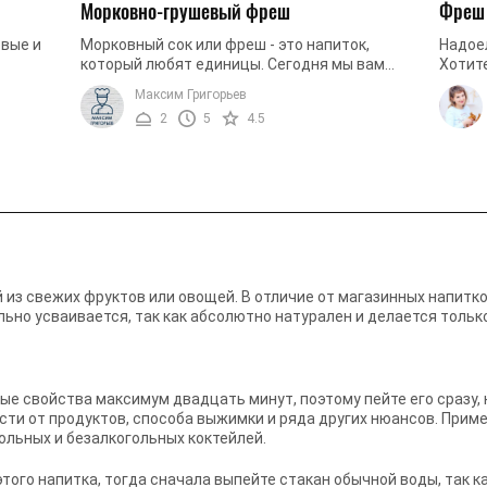
Морковно-грушевый фреш
Фреш 
овые и
Морковный сок или фреш - это напиток,
Надое
который любят единицы. Сегодня мы вам
Хотите
цепт
расскажем, как из такого простого
оригин
Максим Григорьев
.
компонента можно приготовить ...
Пригот
2
5
4.5
й из свежих фруктов или овощей. В отличие от магазинных напит
ьно усваивается, так как абсолютно натурален и делается тольк
е свойства максимум двадцать минут, поэтому пейте его сразу, 
ти от продуктов, способа выжимки и ряда других нюансов. Прим
ольных и безалкогольных коктейлей.
этого напитка, тогда сначала выпейте стакан обычной воды, так 