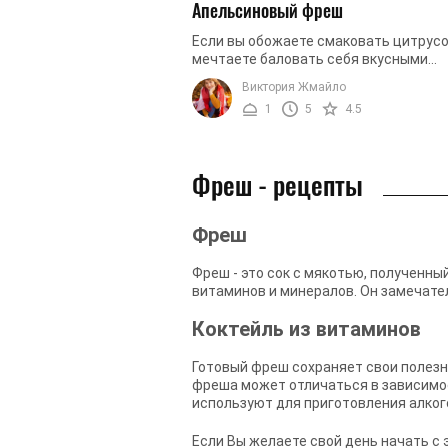
Апельсиновый фреш
Если вы обожаете смаковать цитрус
мечтаете баловать себя вкусными
напитками из этих фруктов - этот ре
Виктория Жмайло
для вас. Сегодня мы вам расскажем, ..
1
5
4.5
Фреш - рецепты
Фреш
Фреш - это сок с мякотью, полученны
витаминов и минералов. Он замечател
Коктейль из витаминов
Готовый фреш сохраняет свои полезны
фреша может отличаться в зависимос
используют для приготовления алког
Если Вы желаете свой день начать с 