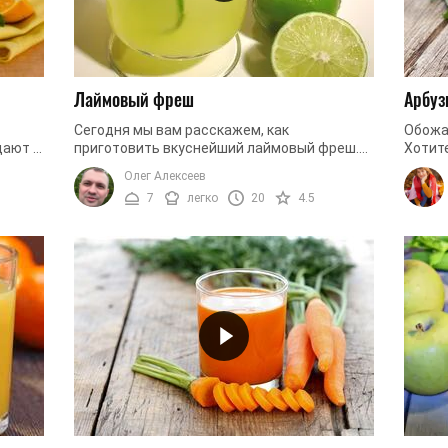
Лаймовый фреш
Арбу
Сегодня мы вам расскажем, как
Обожае
дают в
приготовить вкуснейший лаймовый фреш.
Хотит
ко
Такой напиток будет прекрасно смаковать
фрукт
Олег Алексеев
матные
в жаркие дни, ведь он содержит сок лайма,
нашим 
7
легко
20
4.5
...