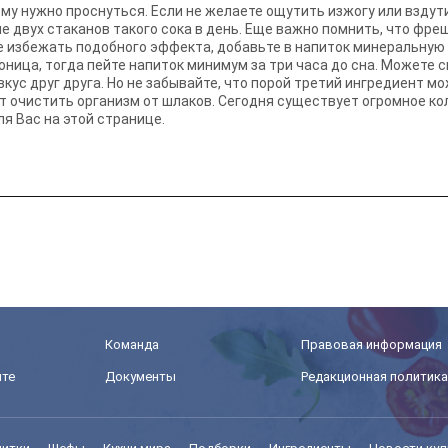
му нужно проснуться. Если не желаете ощутить изжогу или вздути
ше двух стаканов такого сока в день. Еще важно помнить, что ф
 избежать подобного эффекта, добавьте в напиток минеральную 
соница, тогда пейте напиток минимум за три часа до сна. Можете
 вкус друг друга. Но не забывайте, что порой третий ингредиент 
ют очистить организм от шлаков. Сегодня существует огромное к
я Вас на этой странице.
Команда
Правовая информация
йте
Документы
Редакционная политика