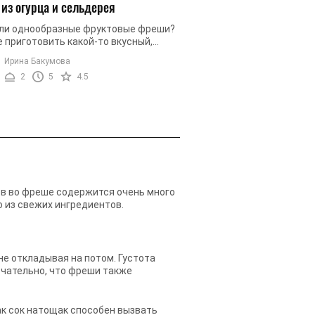
из огурца и сельдерея
ли однообразные фруктовые фреши?
 приготовить какой-то вкусный,
альный и красивый напиток? -
Ирина Бакумова
овьте уникальный фреш из огурцов ...
2
5
4.5
ков во фреше содержится очень много
о из свежих ингредиентов.
не откладывая на потом. Густота
ечательно, что фреши также
как сок натощак способен вызвать