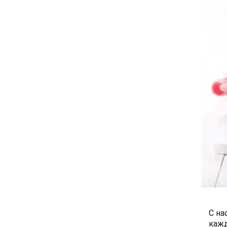
С на
кажд