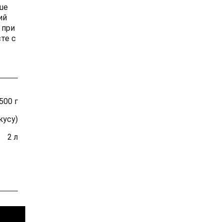
ше
ий
 при
те с
500 г
кусу)
2 л