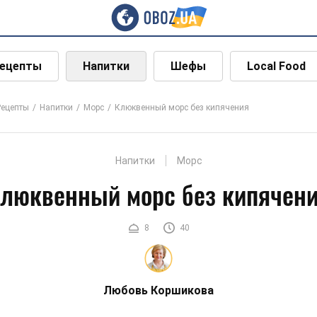
ецепты
Напитки
Шефы
Local Food
Рецепты
Напитки
Морс
Клюквенный морс без кипячения
Напитки
Морс
люквенный морс без кипячен
8
40
Любовь Коршикова