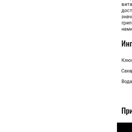
вита
дост
знач
грип
нами
Ин
Клю
Саха
Вода
Пр