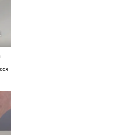
и
уюся