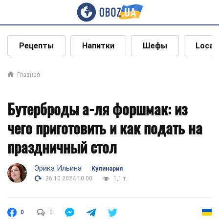
Рецепты
Напитки
Шефы
Local
Главная
Бутерброды а-ля форшмак: из
чего приготовить и как подать на
праздничный стол
Эрика Ильина
Кулинария
26.10.2024 10:00
1,1 т.
0
0