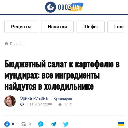
Рецепты
Напитки
Шефы
Local
Главная
Бюджетный салат к картофелю в
мундирах: все ингредиенты
найдутся в холодильнике
Эрика Ильина
Кулинария
6.11.2024 22:00
1,1 т.
0
0