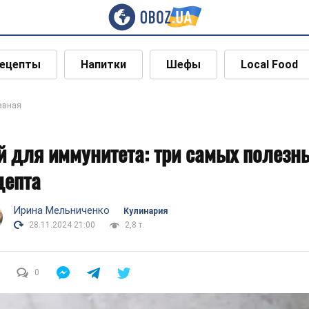
ецепты
Напитки
Шефы
Local Food
авная
й для иммунитета: три самых полезн
цепта
Ирина Мельниченко
Кулинария
28.11.2024 21:00
2,8 т.
0