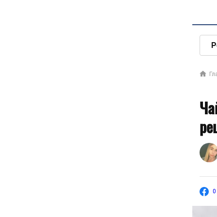
Р
Гл
Ча
ре
0