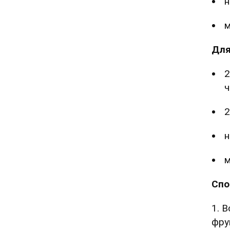
н
м
Для
2
ч
2
н
м
Спо
1. 
фру