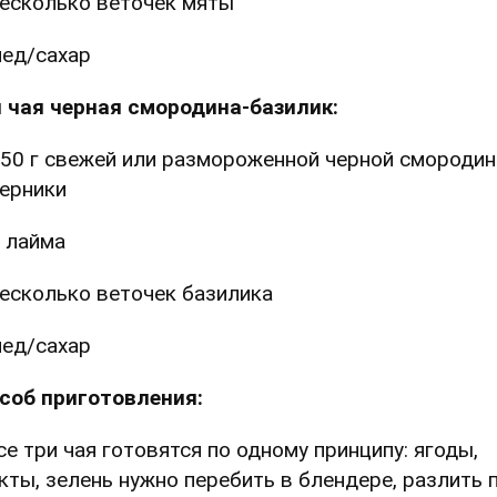
есколько веточек мяты
ед/сахар ⠀
 чая черная смородина-базилик:
50 г свежей или размороженной черной смороди
ерники⠀
 лайма
есколько веточек базилика
ед/сахар ⠀
соб приготовления:
Все три чая готовятся по одному принципу: ягоды,
кты, зелень нужно перебить в блендере, разлить 