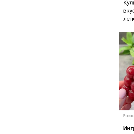
Кул
вку
лег
Инг