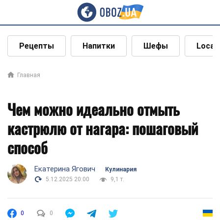
Рецепты
Напитки
Шефы
Local
Главная
Чем можно идеально отмыть
кастрюлю от нагара: пошаговый
способ
Екатерина Ягович
Кулинария
5.12.2025 20:00
9,1 т.
0
0