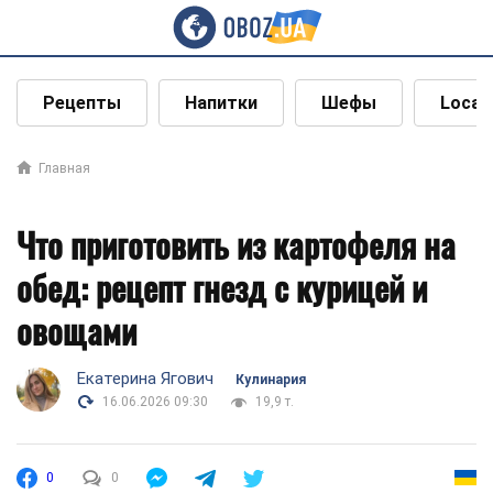
Рецепты
Напитки
Шефы
Local
Главная
Что приготовить из картофеля на
обед: рецепт гнезд с курицей и
овощами
Екатерина Ягович
Кулинария
16.06.2026 09:30
19,9 т.
0
0