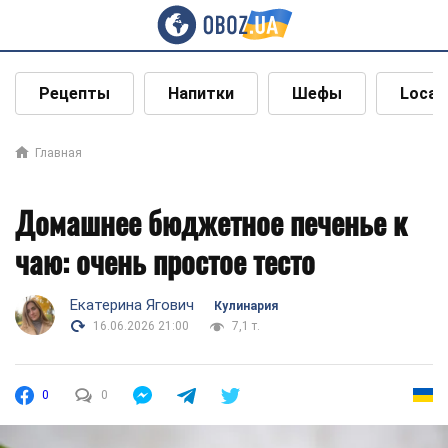
Рецепты
Напитки
Шефы
Local
Главная
Домашнее бюджетное печенье к
чаю: очень простое тесто
Екатерина Ягович
Кулинария
16.06.2026 21:00
7,1 т.
0
0