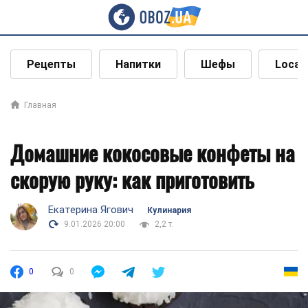
Рецепты
Напитки
Шефы
Local
Главная
Домашние кокосовые конфеты на
скорую руку: как приготовить
Екатерина Ягович
Кулинария
9.01.2026 20:00
2,2 т.
0
0