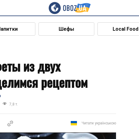
Напитки
Шефы
Local Food
еты из двух
делимся рецептом
я
7,8 т.
Читати українською