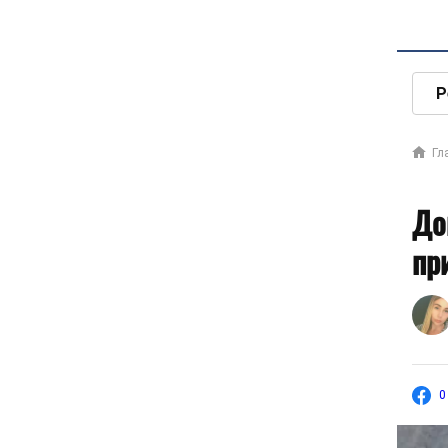
Р
Гл
До
пр
0