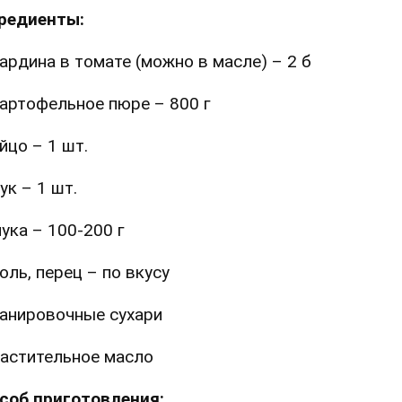
редиенты:
ардина в томате (можно в масле) – 2 б
артофельное пюре – 800 г
йцо – 1 шт.
ук – 1 шт.
ука – 100-200 г
оль, перец – по вкусу
анировочные сухари
астительное масло
соб приготовления: