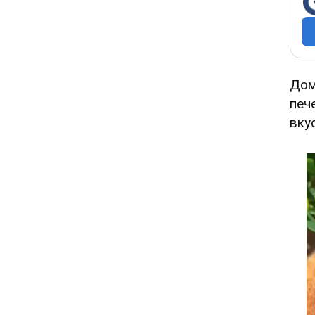
До
печ
вку