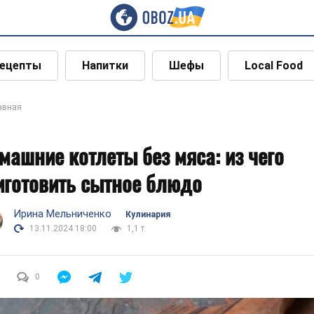
ецепты
Напитки
Шефы
Local Food
авная
машние котлеты без мяса: из чего
иготовить сытное блюдо
Ирина Мельниченко
Кулинария
13.11.2024 18:00
1,1 т.
0