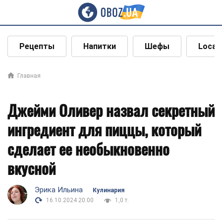
Рецепты
Напитки
Шефы
Local
Главная
Джейми Оливер назвал секретный
ингредиент для пиццы, который
сделает ее необыкновенно
вкусной
Эрика Ильина
Кулинария
16.10.2024 20:00
1,0 т.