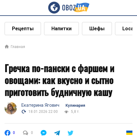
Рецепты
Напитки
Шефы
Local
Главная
Гречка по-пански с фаршем и
овощами: как вкусно и сытно
приготовить будничную кашу
Екатерина Ягович
Кулинария
18.01.2026 22:00
5,8 т.
0
0