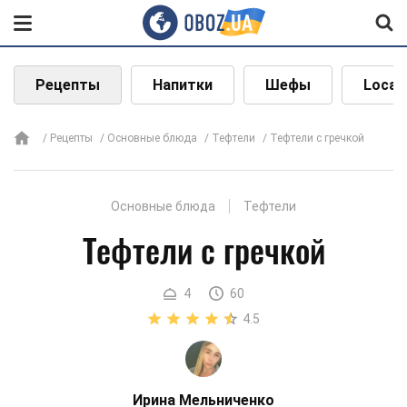
Рецепты
Напитки
Шефы
Local
Рецепты
Основные блюда
Тефтели
Тефтели с гречкой
Основные блюда
Тефтели
Тефтели с гречкой
4
60
4.5
Ирина Мельниченко