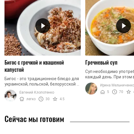
Бигос с гречкой и квашеной
Гречневый суп
капустой
Суп необходимо употре
каждый день. При этом 
Бигос - это традиционное блюдо для
он был не только вкусны
украинской, польской, белорусской и
Ирина Мельниченк
полезным. Для того, чт
литовской кухни. Раньше его
5
70
Евгений Клопотенко
блюдо имело ...
готовили на основе рыбы, мяса,
легко
30
4.5
часто с добавлением ...
Сейчас мы готовим