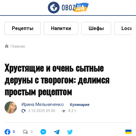
Рецепты
Напитки
Шефы
Local
Главная
Хрустящие и очень сытные
деруны с творогом: делимся
простым рецептом
Ирина Мельниченко
Кулинария
2.10.2025 09:00
8,2 т.
0
0