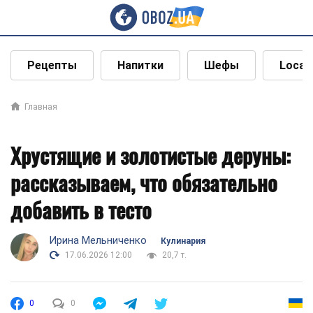
Рецепты
Напитки
Шефы
Local
Главная
Хрустящие и золотистые деруны:
рассказываем, что обязательно
добавить в тесто
Ирина Мельниченко
Кулинария
17.06.2026 12:00
20,7 т.
0
0