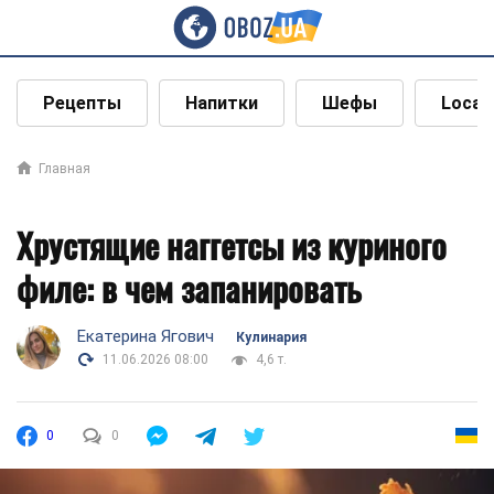
Рецепты
Напитки
Шефы
Local
Главная
Хрустящие наггетсы из куриного
филе: в чем запанировать
Екатерина Ягович
Кулинария
11.06.2026 08:00
4,6 т.
0
0