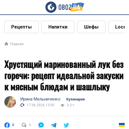
Рецепты
Напитки
Шефы
Local
Главная
Хрустящий маринованный лук без
горечи: рецепт идеальной закуски
к мясным блюдам и шашлыку
Ирина Мельниченко
Кулинария
17.06.2026 13:00
3,3 т.
0
0