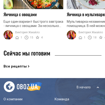
Яичница с овощами
Яичница в мультиварк
Еще один вариант быстрого завтрака
Мультиварка незамени
- яичница с овощами. За несколько
помощница. В ней можн
минут вы получите очень сытный,
приготовить многие бл
Виктория Жмайло
Виктория Жмайло
аппетитный и полезный завтрак,
не исключение. Яичница
1
15
4
1
18
который порадует ...
мультиварке получаетс
прожаренной, ...
Сейчас мы готовим
Все рецепты
В начало
О компании
Команда