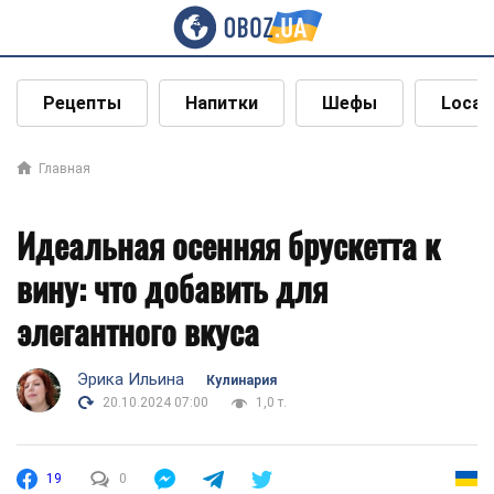
Рецепты
Напитки
Шефы
Local
Главная
Идеальная осенняя брускетта к
вину: что добавить для
элегантного вкуса
Эрика Ильина
Кулинария
20.10.2024 07:00
1,0 т.
19
0