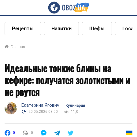
Рецепты
Напитки
Шефы
Local
Главная
Идеальные тонкие блины на
кефире: получатся золотистыми и
не рвутся
Екатерина Ягович
Кулинария
20.05.2026 08:00
11,0 т.
0
0