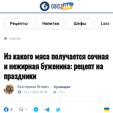
Рецепты
Напитки
Шефы
Local
Главная
Из какого мяса получается сочная
и нежирная буженина: рецепт на
праздники
Екатерина Ягович
Кулинария
16.12.2025 08:00
1,2 т.
0
0