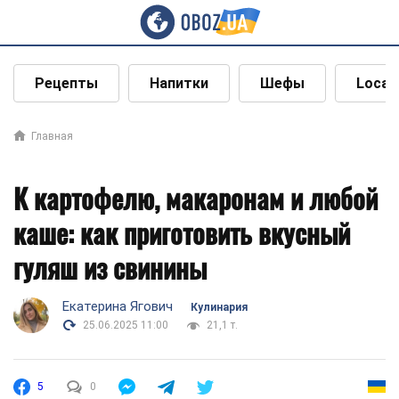
Рецепты
Напитки
Шефы
Local
Главная
К картофелю, макаронам и любой
каше: как приготовить вкусный
гуляш из свинины
Екатерина Ягович
Кулинария
25.06.2025 11:00
21,1 т.
5
0