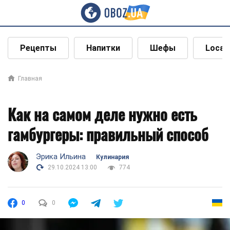
Рецепты
Напитки
Шефы
Local
Главная
Как на самом деле нужно есть
гамбургеры: правильный способ
Эрика Ильина
Кулинария
29.10.2024 13:00
774
0
0