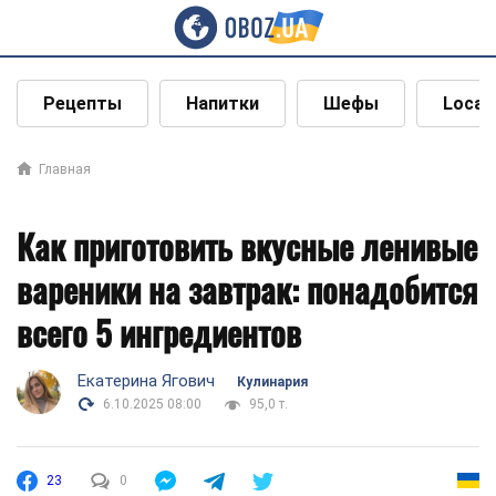
Рецепты
Напитки
Шефы
Local
Главная
Как приготовить вкусные ленивые
вареники на завтрак: понадобится
всего 5 ингредиентов
Екатерина Ягович
Кулинария
6.10.2025 08:00
95,0 т.
23
0