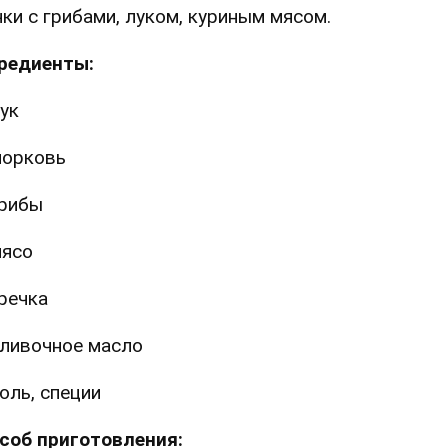
чки с грибами, луком, куриным мясом.
редиенты:
ук
орковь
рибы
ясо
речка
ливочное масло
оль, специи
соб приготовления: