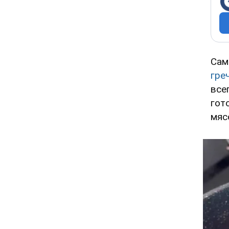
Сам
гре
все
гот
мяс