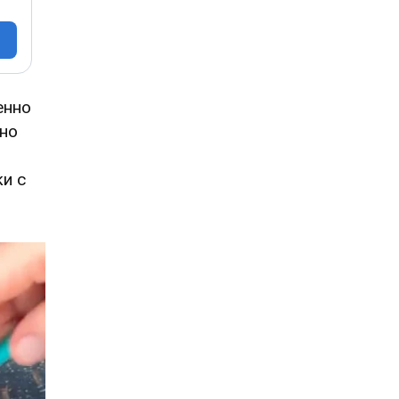
енно
чно
ки с