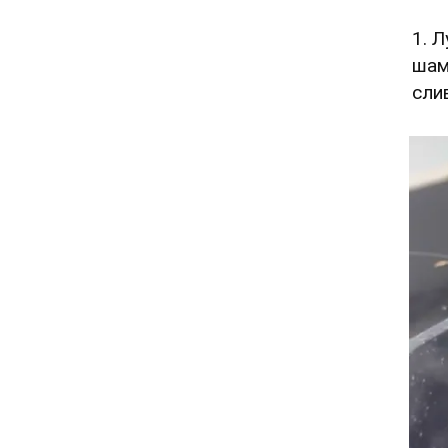
1. 
шам
сли