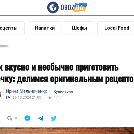
ецепты
Напитки
Шефы
Local Food
авная
к вкусно и необычно приготовить
ечку: делимся оригинальным рецепт
Ирина Мельниченко
Кулинария
16.10.2024 21:00
1,1 т.
0