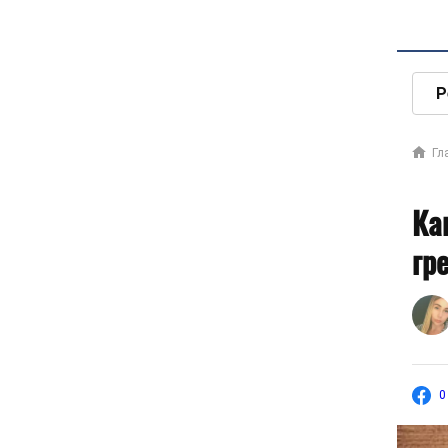
Р
Гл
Ка
гр
0