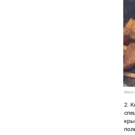
2. 
спе
кры
пол