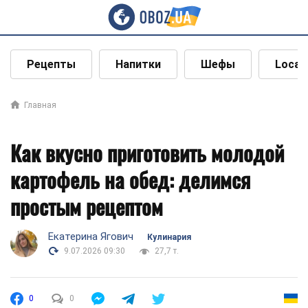
Рецепты
Напитки
Шефы
Local
Главная
Как вкусно приготовить молодой
картофель на обед: делимся
простым рецептом
Екатерина Ягович
Кулинария
9.07.2026 09:30
27,7 т.
0
0