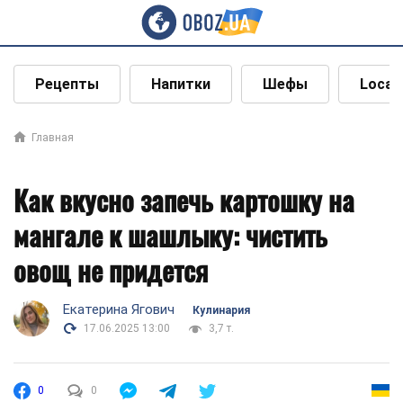
Рецепты
Напитки
Шефы
Local
Главная
Как вкусно запечь картошку на
мангале к шашлыку: чистить
овощ не придется
Екатерина Ягович
Кулинария
17.06.2025 13:00
3,7 т.
0
0