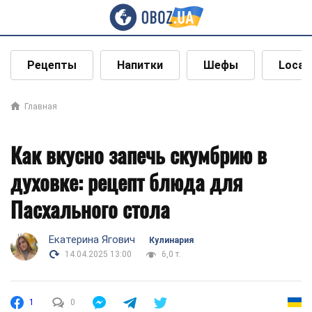
Рецепты
Напитки
Шефы
Local
Главная
Как вкусно запечь скумбрию в
духовке: рецепт блюда для
Пасхального стола
Екатерина Ягович
Кулинария
14.04.2025 13:00
6,0 т.
1
0