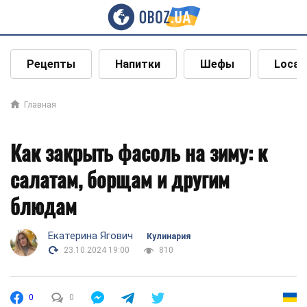
Рецепты
Напитки
Шефы
Local
Главная
Как закрыть фасоль на зиму: к
салатам, борщам и другим
блюдам
Екатерина Ягович
Кулинария
23.10.2024 19:00
810
0
0