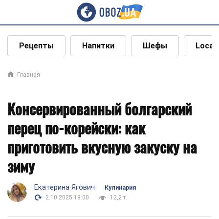
Рецепты
Напитки
Шефы
Local
Главная
Консервированный болгарский
перец по-корейски: как
приготовить вкусную закуску на
зиму
Екатерина Ягович
Кулинария
2.10.2025 18:00
12,2 т.