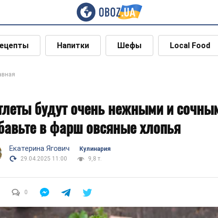
ецепты
Напитки
Шефы
Local Food
авная
тлеты будут очень нежными и сочны
бавьте в фарш овсяные хлопья
Екатерина Ягович
Кулинария
29.04.2025 11:00
9,8 т.
0