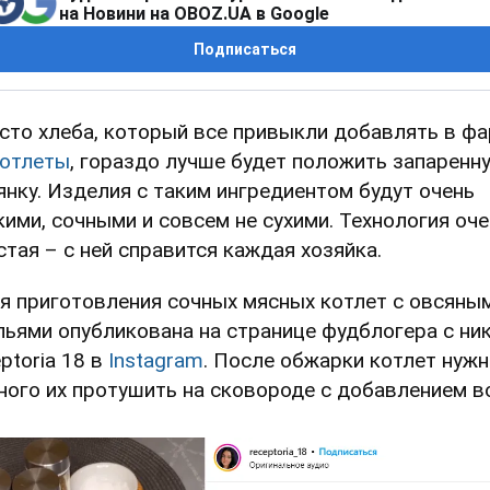
на Новини на OBOZ.UA в Google
Подписаться
сто хлеба, который все привыкли добавлять в ф
отлеты
, гораздо лучше будет положить запаренн
янку. Изделия с таким ингредиентом будут очень
кими, сочными и совсем не сухими. Технология оч
стая – с ней справится каждая хозяйка.
я приготовления сочных мясных котлет с овсяны
пьями опубликована на странице фудблогера с ни
ptoria 18 в
Instagram
. После обжарки котлет нуж
ного их протушить на сковороде с добавлением в