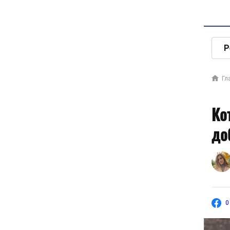
Р
Гл
Ко
до
0