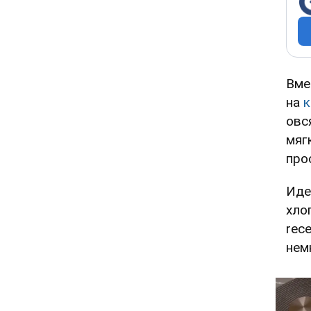
Вме
на
к
овс
мяг
про
Иде
хло
rece
нем