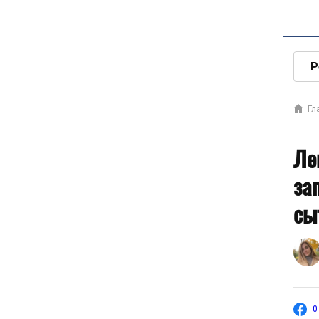
Р
Гл
Ле
за
сы
0