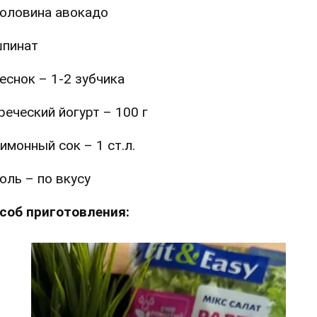
оловина авокадо
пинат
еснок – 1-2 зубчика
реческий йогурт – 100 г
имонный сок – 1 ст.л.
оль – по вкусу
соб приготовления: