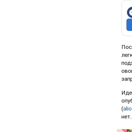
Пос
лег
под
ово
зап
Иде
опу
(
ali
нет.