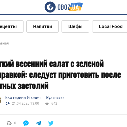
ецепты
Напитки
Шефы
Local Food
авная
гкий весенний салат с зеленой
правкой: следует приготовить после
тных застолий
Екатерина Ягович
Кулинария
21.04.2025 13:00
642
0