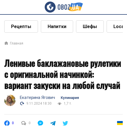
Рецепты
Напитки
Шефы
Local
Главная
Ленивые баклажановые рулетики
с оригинальной начинкой:
вариант закуски на любой случай
Екатерина Ягович
Кулинария
9.11.2024 18:30
1,7 т.
0
0