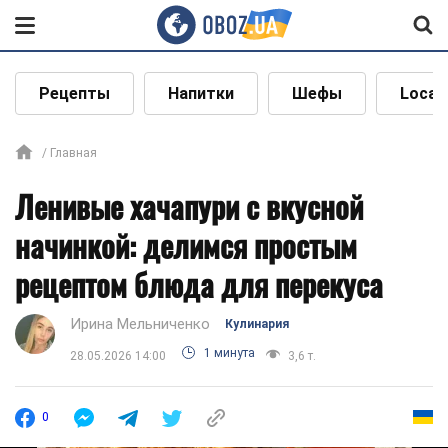
Рецепты
Напитки
Шефы
Local
Главная
Ленивые хачапури с вкусной
начинкой: делимся простым
рецептом блюда для перекуса
Ирина Мельниченко
Кулинария
1 минута
28.05.2026 14:00
3,6 т.
0