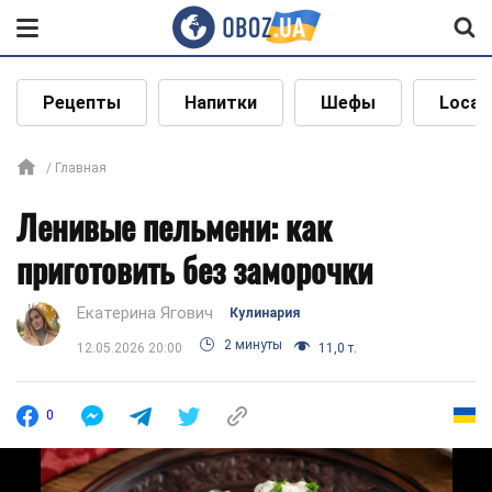
Рецепты
Напитки
Шефы
Local
Главная
Ленивые пельмени: как
приготовить без заморочки
Екатерина Ягович
Кулинария
2 минуты
12.05.2026 20:00
11,0 т.
0