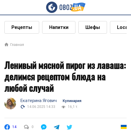
Рецепты
Напитки
Шефы
Local
Главная
Ленивый мясной пирог из лаваша:
делимся рецептом блюда на
любой случай
Екатерина Ягович
Кулинария
14.06.2025 14:33
16,1 т.
14
0