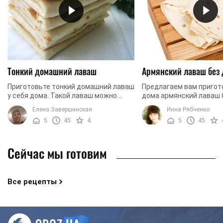
Тонкий домашний лаваш
Армянский лаваш без
Приготовьте тонкий домашний лаваш
Предлагаем вам пригот
у себя дома. Такой лаваш можно
дома армянский лаваш 
приготовить очень быстро и угощать
Из домашнего лаваша в
Елена Завершинская
Инна Рябченко
своих родных вкусными закусками из
сможете приготовить д
5
45
4
5
45
лаваша. ...
семьи вкусный завтрак .
Сейчас мы готовим
Все рецепты