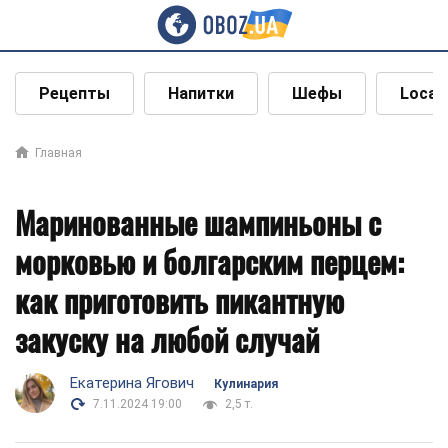
Рецепты
Напитки
Шефы
Local
Главная
Маринованные шампиньоны с
морковью и болгарским перцем:
как приготовить пикантную
закуску на любой случай
Екатерина Ягович
Кулинария
7.11.2024 19:00
2,5 т.